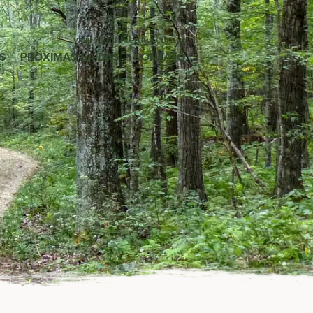
viaje
@entreverdes
.com.br
S
PRÓXIMAS SAÍDAS
CONTATO