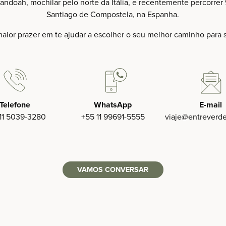
andoah, mochilar pelo norte da Itália, e recentemente percorr
Santiago de Compostela, na Espanha.
maior prazer em te ajudar a escolher o seu melhor caminho para 
Telefone
WhatsApp
E-mail
11 5039-3280‬
+55 11 99691-5555‬
viaje
@entreverd
VAMOS CONVERSAR