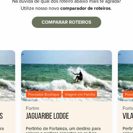
Na dúvida de qual dos roteiro abaixo mais te agrada?
Utilize nosso novo
comparador de roteiros
.
COMPARAR ROTEIROS
Pousadas Boutique
Viagem em Família
Pous
Fortim
Fort
S
JAGUARIBE LODGE
VIL
ra
Pertinho de Fortaleza, um destino para
Perti