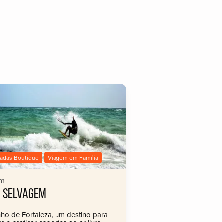
adas Boutique
Viagem em Família
im
A SELVAGEM
nho de Fortaleza, um destino para