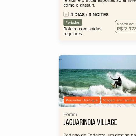
relaxar e praticar esportes ao ar livre
como o kitesurf.
4 DIAS / 3 NOITES
Feriados
a partir de:
R$ 2.97
Roteiro com saídas
regulares.
Pousadas Boutique
Viagem em Família
Fortim
JAGUARINDIA VILLAGE
Pertinho de Fortaleza, um destino pa