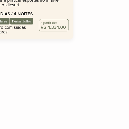
ar e praticar esportes ao ar livre,
o kitesurf.
 DIAS / 4 NOITES
lares
Férias Julho
a partir de:
R$ 4.334,00
ro com saídas
ares.