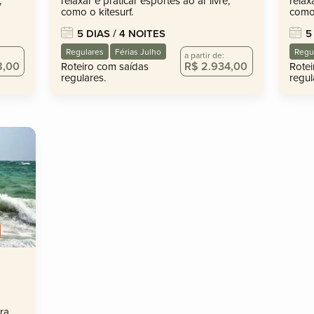
,
relaxar e praticar esportes ao ar livre,
relax
como o kitesurf.
como 
5 DIAS / 4 NOITES
5
Regulares
Férias Julho
Regu
a partir de:
8,00
R$ 2.934,00
Roteiro com saídas
Rotei
regulares.
regul
ra