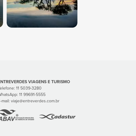
ENTREVERDES VIAGENS E TURISMO
elefone: 11 5039-3280‬
hatsApp: 11 99691-5555‬
-mail:
viaje
@entreverdes
.com.br