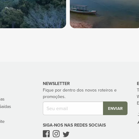
NEWSLETTER
Fique por dentro dos novos roteiros e
T
promoções.
W
ias
E
Saídas
ENVIAR
s
ite
SIGA-NOS NAS REDES SOCIAIS