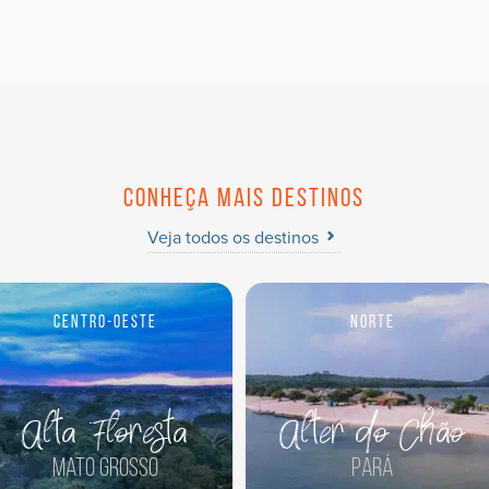
Conheça mais destinos
Veja todos os destinos
Centro-Oeste
Norte
Alta Floresta
Alter do Chão
Mato Grosso
Pará