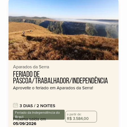
Aparados da Serra
FERIADO DE
PÁSCOA/TRABALHADOR/INDEPENDÊNCIA
Aproveite o feriado em Aparados da Serra!
3 DIAS / 2 NOITES
Feriado da Independência do
a partir de:
Brasil
R$ 3.584,00
Próxima saída em
05/09/2026