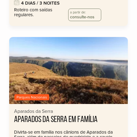
4 DIAS / 3 NOITES
Roteiro com saídas
a partir de:
regulares.
consulte-nos
Parques Nacionais
Aparados da Serra
APARADOS DA SERRA EM FAMÍLIA
Divirta-se em família nos cânions de Aparados da