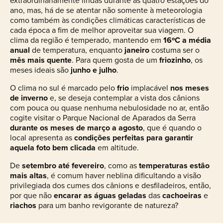
extraordinariamente lindas durante as quatro estações do
ano, mas, há de se atentar não somente à meteorologia
como também às condições climáticas características de
cada época a fim de melhor aproveitar sua viagem. O
clima da região é temperado, mantendo em
16ºC a média
anual
de temperatura, enquanto
janeiro
costuma ser o
mês mais quente
. Para quem gosta de um
friozinho
, os
meses ideais são
junho e julho
.
O clima no sul é marcado pelo
frio
implacável
nos
meses
de inverno
e, se deseja contemplar a vista dos cânions
com pouca ou quase nenhuma nebulosidade no ar, então
cogite visitar o Parque Nacional de Aparados da Serra
durante os meses de março a agosto
, que é quando o
local apresenta as
condições perfeitas para garantir
aquela foto bem clicada
em altitude.
De
setembro até fevereiro
, como as
temperaturas estão
mais altas
, é comum haver neblina dificultando a visão
privilegiada dos cumes dos cânions e desfiladeiros, então,
por que não
encarar as águas geladas
das
cachoeiras
e
riachos
para um banho revigorante de natureza?