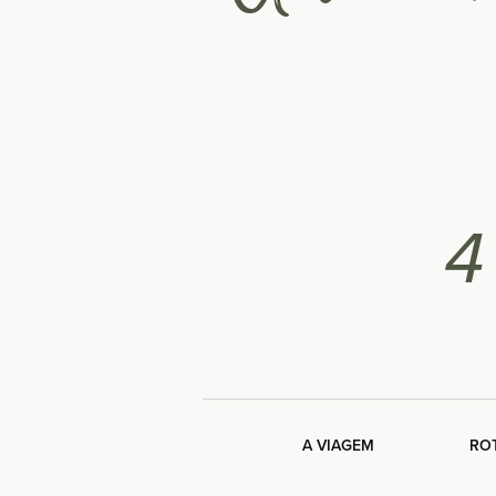
4
A VIAGEM
RO