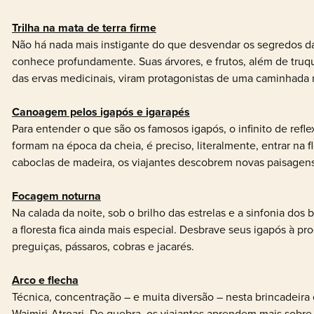
Trilha na mata de terra firme
Não há nada mais instigante do que desvendar os segredos da
conhece profundamente. Suas árvores, e frutos, além de truq
das ervas medicinais, viram protagonistas de uma caminhada 
Canoagem pelos igapós e igarapés
Para entender o que são os famosos igapós, o infinito de refl
formam na época da cheia, é preciso, literalmente, entrar na 
caboclas de madeira, os viajantes descobrem novas paisagens
Focagem noturna
Na calada da noite, sob o brilho das estrelas e a sinfonia dos 
a floresta fica ainda mais especial. Desbrave seus igapós à pr
preguiças, pássaros, cobras e jacarés.
Arco e flecha
Técnica, concentração – e muita diversão – nesta brincadeira 
Waimiri-Atroari. De quebra, os viajantes aprendem mais sobr