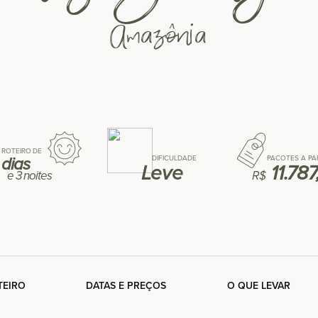
Amazônia
ROTEIRO DE
dias
DIFICULDADE
PACOTES A PA
Leve
11.78
e
3 noites
R$
TEIRO
DATAS E PREÇOS
O QUE LEVAR