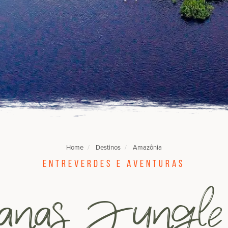
Home
Destinos
Amazônia
Entreverdes e aventuras
hanas Jungl