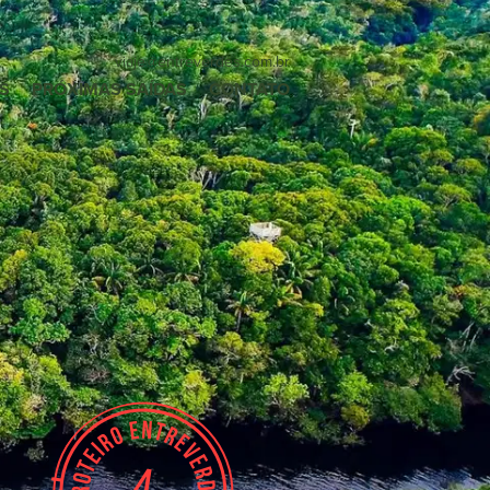
viaje
@entreverdes
.com.br
S
PRÓXIMAS SAÍDAS
CONTATO
4