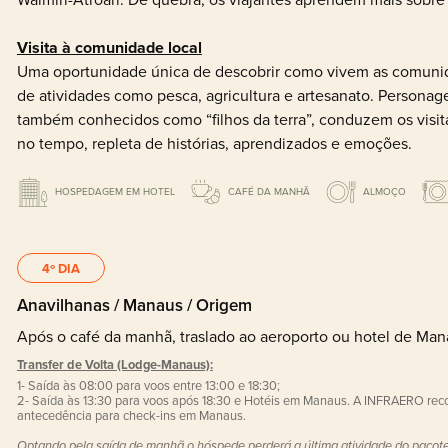
Visita à comunidade local
Uma oportunidade única de descobrir como vivem as comunida
de atividades como pesca, agricultura e artesanato. Persona
também conhecidos como “filhos da terra”, conduzem os visi
no tempo, repleta de histórias, aprendizados e emoções.
HOSPEDAGEM EM HOTEL
CAFÉ DA MANHÃ
ALMOÇO
4º DIA
Anavilhanas / Manaus / Origem
Após o café da manhã, traslado ao aeroporto ou hotel de Ma
Transfer de Volta (Lodge-Manaus):
1- Saída às 08:00 para voos entre 13:00 e 18:30;
2- Saída às 13:30 para voos após 18:30 e Hotéis em Manaus. A INFRAERO re
antecedência para check-ins em Manaus.
Optando pela saída de manhã o hóspede perderá a última atividade do pacote