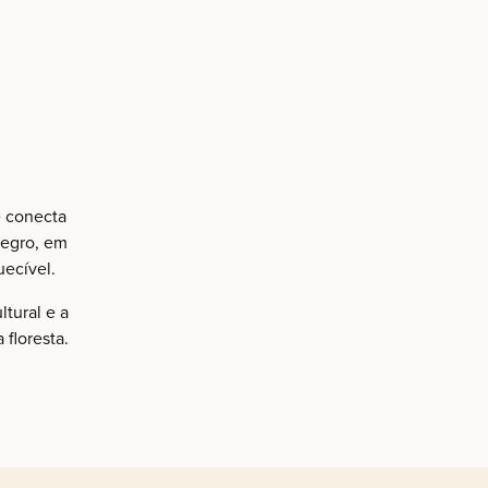
e conecta
Negro, em
uecível.
tural e a
floresta.