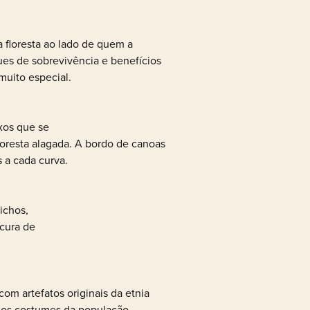
 floresta ao lado de quem a
ues de sobrevivência e benefícios
muito especial.
exos que se
floresta alagada. A bordo de canoas
 a cada curva.
bichos,
ocura de
com artefatos originais da etnia
e os costumes da população.