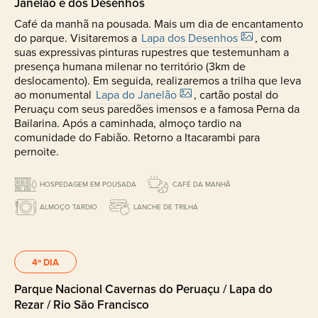
Janelão e dos Desenhos
Café da manhã na pousada. Mais um dia de encantamento
do parque. Visitaremos a
Lapa dos Desenhos
, com
suas expressivas pinturas rupestres que testemunham a
presença humana milenar no território (3km de
deslocamento). Em seguida, realizaremos a trilha que leva
ao monumental
Lapa do Janelão
, cartão postal do
Peruaçu com seus paredões imensos e a famosa Perna da
Bailarina. Após a caminhada, almoço tardio na
comunidade do Fabião. Retorno a Itacarambi para
pernoite.
HOSPEDAGEM EM POUSADA
CAFÉ DA MANHÃ
ALMOÇO TARDIO
LANCHE DE TRILHA
4º DIA
Parque Nacional Cavernas do Peruaçu / Lapa do
Rezar / Rio São Francisco