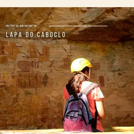
15º7'0" S, 44º14'38" W
Lapa do Caboclo