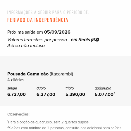
Informações a seguir para o período de:
Feriado da Independência
Próxima saída em
05/09/2026
.
Valores terrestres por pessoa -
em Reais (R$)
Aéreo não incluso
Pousada Camaleão
(Itacarambi)
4 diárias.
6.727,00
6.277,00
5.390,00
5.077,00
1
Observações:
1
Para a opção de quádruplo, será 2 quartos duplos.
2
Saídas com mínimo de 2 pessoas, consulte-nos adicional para saídas