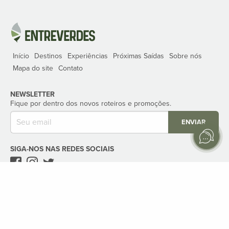
Início
Destinos
Experiências
Próximas Saídas
Sobre nós
Mapa do site
Contato
NEWSLETTER
Fique por dentro dos novos roteiros e promoções.
ENVIAR
SIGA-NOS NAS REDES SOCIAIS
ENTREVERDES VIAGENS E TURISMO
Telefone: 11 5039-3280‬
WhatsApp: 11 99691-5555‬
E-mail:
viaje
@entreverdes
.com.br