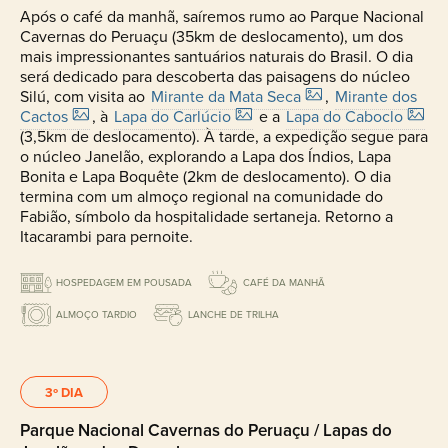
Após o café da manhã, saíremos rumo ao Parque Nacional
Cavernas do Peruaçu (35km de deslocamento), um dos
mais impressionantes santuários naturais do Brasil. O dia
será dedicado para descoberta das paisagens do núcleo
Silú, com visita ao
Mirante da Mata Seca
,
Mirante dos
Cactos
, à
Lapa do Carlúcio
e a
Lapa do Caboclo
(3,5km de deslocamento). À tarde, a expedição segue para
o núcleo Janelão, explorando a Lapa dos Índios, Lapa
Bonita e Lapa Boquête (2km de deslocamento). O dia
termina com um almoço regional na comunidade do
Fabião, símbolo da hospitalidade sertaneja. Retorno a
Itacarambi para pernoite.
HOSPEDAGEM EM POUSADA
CAFÉ DA MANHÃ
ALMOÇO TARDIO
LANCHE DE TRILHA
3º DIA
Parque Nacional Cavernas do Peruaçu / Lapas do