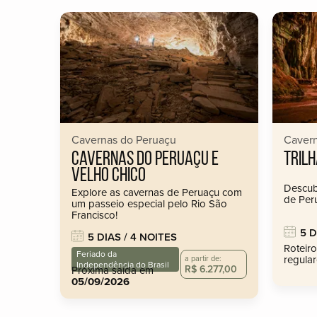
Cavernas do Peruaçu
Cavern
CAVERNAS DO PERUAÇU E
TRIL
VELHO CHICO
Descub
Explore as cavernas de Peruaçu com
de Per
um passeio especial pelo Rio São
Francisco!
5 D
5 DIAS / 4 NOITES
Roteir
Feriado da
regular
a partir de:
Independência do Brasil
R$ 6.277,00
Próxima saída em
05/09/2026