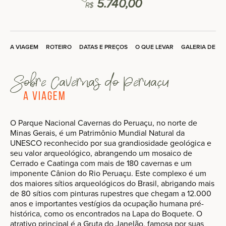
5.740,00
R$
A VIAGEM
ROTEIRO
DATAS E PREÇOS
O QUE LEVAR
GALERIA DE F
Sobre Cavernas do Peruaçu
A Viagem
O Parque Nacional Cavernas do Peruaçu, no norte de
Minas Gerais, é um Patrimônio Mundial Natural da
UNESCO reconhecido por sua grandiosidade geológica e
seu valor arqueológico, abrangendo um mosaico de
Cerrado e Caatinga com mais de 180 cavernas e um
imponente Cânion do Rio Peruaçu. Este complexo é um
dos maiores sítios arqueológicos do Brasil, abrigando mais
de 80 sítios com pinturas rupestres que chegam a 12.000
anos e importantes vestígios da ocupação humana pré-
histórica, como os encontrados na Lapa do Boquete. O
atrativo principal é a Gruta do Janelão, famosa por suas