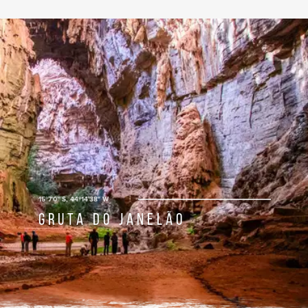
15º7'0" S, 44º14'38" W
Gruta do Janelão