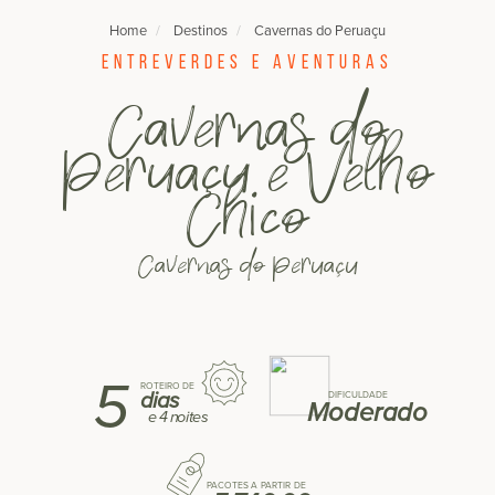
Home
Destinos
Cavernas do Peruaçu
Entreverdes e aventuras
Cavernas do
Peruaçu e Velho
Chico
Cavernas do Peruaçu
5
ROTEIRO DE
dias
DIFICULDADE
Moderado
e
4 noites
PACOTES A PARTIR DE