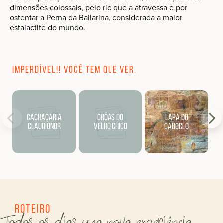
dimensões colossais, pelo rio que a atravessa e por
ostentar a Perna da Bailarina, considerada a maior
estalactite do mundo.
Imperdível!! Você tem que ver.
Cachaçaria
Crôas do
Lapa do
Claudionor
Velho Chico
Caboclo
Roteiro
Todos os dias uma nova experiência