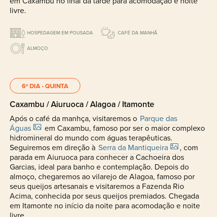
em Caxambu no final da tarde para acomodação e noite
livre.
HOSPEDAGEM EM POUSADA
CAFÉ DA MANHÃ
ALMOÇO
6º DIA - QUINTA
Caxambu / Aiuruoca / Alagoa / Itamonte
Após o café da manhça, visitaremos o
Parque das
Águas
em Caxambu, famoso por ser o maior complexo
hidromineral do mundo com águas terapêuticas.
Seguiremos em direção à
Serra da Mantiqueira
, com
parada em Aiuruoca para conhecer a Cachoeira dos
Garcias, ideal para banho e contemplação. Depois do
almoço, chegaremos ao vilarejo de Alagoa, famoso por
seus queijos artesanais e visitaremos a Fazenda Rio
Acima, conhecida por seus queijos premiados. Chegada
em Itamonte no início da noite para acomodação e noite
livre.