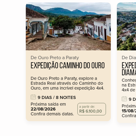
De Ouro Preto a Paraty
De Dia
EXPEDIÇÃO CAMINHO DO OURO
EXPE
DIAM
De Ouro Preto a Paraty, explore a
Conheç
Estrada Real através do Caminho do
na Est
Ouro, em uma incrível expedição 4x4.
4x4 de
9 DIAS / 8 NOITES
9 D
Próxima saída em
Próxim
a partir de:
22/08/2026
15/08
R$ 6.100,00
Confira demais datas.
Confir