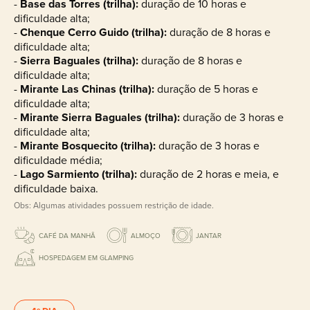
-
Base das Torres
(trilha):
duração de 10 horas e
dificuldade alta;
-
Chenque Cerro Guido
(trilha):
duração de 8 horas e
dificuldade alta;
-
Sierra Baguales
(trilha):
duração de 8 horas e
dificuldade alta;
-
Mirante
Las Chinas
(trilha):
duração de 5 horas e
dificuldade alta;
-
Mirante
Sierra Baguales
(trilha):
duração de 3 horas e
dificuldade alta;
-
Mirante
Bosquecito
(trilha):
duração de 3 horas e
dificuldade média;
-
Lago Sarmiento
(trilha):
duração de 2 horas e meia, e
dificuldade baixa.
Obs: Algumas atividades possuem restrição de idade.
CAFÉ DA MANHÃ
ALMOÇO
JANTAR
HOSPEDAGEM EM GLAMPING