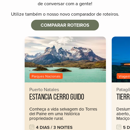
de conversar com a gente!
Utilize também o nosso novo comparador de roteiros.
COMPARAR ROTEIROS
Parques Nacionais
Viagem
Puerto Natales
Patagô
ESTANCIA CERRO GUIDO
TIER
Conheça a vida selvagem do Torres
Deslum
del Paine em uma histórica
aberto,
propriedade rural.
Maciço 
4 DIAS / 3 NOITES
5 D