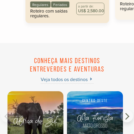
Roteir
Regulares
Feriados
a partir de:
regular
Roteiro com saídas
US$ 2,580.00
regulares.
Conheça mais destinos
Entreverdes e aventuras
Veja todos os destinos
Centro-Oeste
Alta Floresta
África do Sul
Mato Grosso