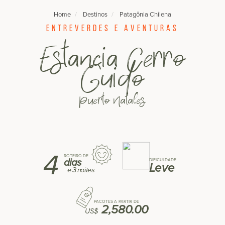
Home
Destinos
Patagônia Chilena
Entreverdes e aventuras
Estancia Cerro
Guido
Puerto Natales
4
ROTEIRO DE
dias
DIFICULDADE
Leve
e
3 noites
PACOTES A PARTIR DE
2,580.00
US$