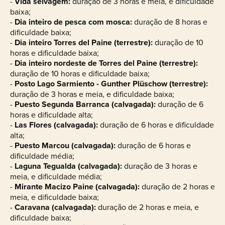
-
Vida selvagem:
duração de 3 horas e meia, e dificuldade
baixa;
-
Dia inteiro de pesca com mosca:
duração de 8 horas e
dificuldade baixa;
-
Dia inteiro Torres del Paine (terrestre):
duração de 10
horas e dificuldade baixa;
-
Dia inteiro nordeste de Torres del Paine (terrestre):
duração de 10 horas e dificuldade baixa;
-
Posto Lago Sarmiento - Gunther Plüschow (terrestre):
duração de 3 horas e meia, e dificuldade baixa;
-
Puesto Segunda Barranca (calvagada):
duração de 6
horas e dificuldade alta;
-
Las Flores (calvagada):
duração de 6 horas e dificuldade
alta;
-
Puesto Marcou (calvagada):
duração de 6 horas e
dificuldade média;
-
Laguna Tegualda (calvagada):
duração de 3 horas e
meia, e dificuldade média;
-
Mirante
Macizo Paine (calvagada):
duração de 2 horas e
meia, e dificuldade baixa;
-
Caravana
(calvagada):
duração de 2 horas e meia, e
dificuldade baixa;