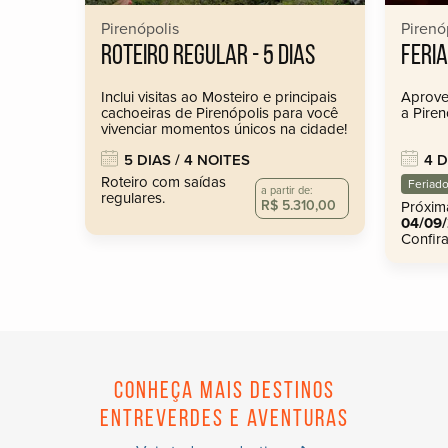
Pirenópolis
Pirenó
ROTEIRO REGULAR - 5 DIAS
FERI
Inclui visitas ao Mosteiro e principais
Aprove
cachoeiras de Pirenópolis para você
a Piren
vivenciar momentos únicos na cidade!
5 DIAS / 4 NOITES
4 D
Roteiro com saídas
Feriad
a partir de:
regulares.
R$ 5.310,00
Próxim
04/09
Confir
Conheça mais destinos
Entreverdes e aventuras