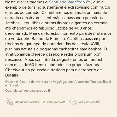
Neste dia visitaremos o
Santuário Vagafogo
, que é
exemplo de turismo sustentável e extrativismo com frutos
e frutas do cerrado. Caminharemos em mata primária de
cerrado com árvores centenárias, passando por vários
Jatobás, Jequitibás e outras árvores gigantes do cerrado,
até chegarmos ao fabuloso Jatobá de 400 anos,
denominado Mãe da Floresta, momento para desfrutarmos
do verdadeiro Banho de Floresta. As trilhas passam por
trechos de garimpo de ouro datadas do século XVIII,
piscinas naturais e pequenas cachoeiras para banhos. O
atrativo ainda oferece gazebo e redário para um bom
descanso. Após caminhada, degustaremos um brunch,
com mais de 60 itens elaborados na própria fazenda.
Check-out na pousada e traslado para o aeroporto de
Brasília.
Opcional: Circuito de aventura no Vagafogo, com Arvorismo, Tirolesa, Rapel
e Pêndulo.
Obs.: Marcar voo para após as 18h.
TRASLADO AEROPORTO / HOSPEDAGEM
CAFÉ DA MANHÃ