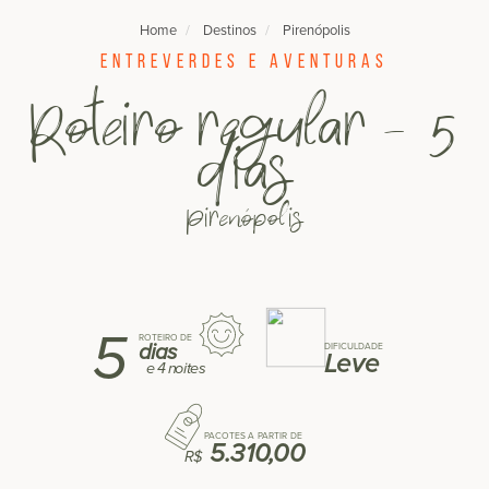
Home
Destinos
Pirenópolis
Entreverdes e aventuras
Roteiro regular - 5
dias
Pirenópolis
5
ROTEIRO DE
dias
DIFICULDADE
Leve
e
4 noites
PACOTES A PARTIR DE
5.310,00
R$