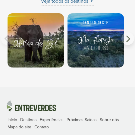
Veja todos os destinos
Centro-Oeste
Alta Floresta
África do Sul
Mato Grosso
Início
Destinos
Experiências
Próximas Saídas
Sobre nós
Mapa do site
Contato