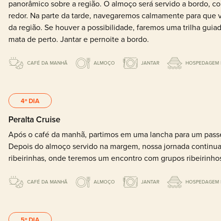
panorâmico sobre a região. O almoço será servido a bordo, c
redor. Na parte da tarde, navegaremos calmamente para que vo
da região. Se houver a possibilidade, faremos uma trilha guia
mata de perto. Jantar e pernoite a bordo.
CAFÉ DA MANHÃ
ALMOÇO
JANTAR
HOSPEDAGEM 
4º DIA
Peralta Cruise
Após o café da manhã, partimos em uma lancha para um passei
Depois do almoço servido na margem, nossa jornada continu
ribeirinhas, onde teremos um encontro com grupos ribeirinhos
CAFÉ DA MANHÃ
ALMOÇO
JANTAR
HOSPEDAGEM 
5º DIA