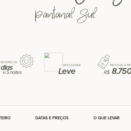
Pantanal Sul
ROTEIRO DE
dias
DIFICULDADE
PACOTES A PA
Leve
8.750
e
5 noites
R$
TEIRO
DATAS E PREÇOS
O QUE LEVAR