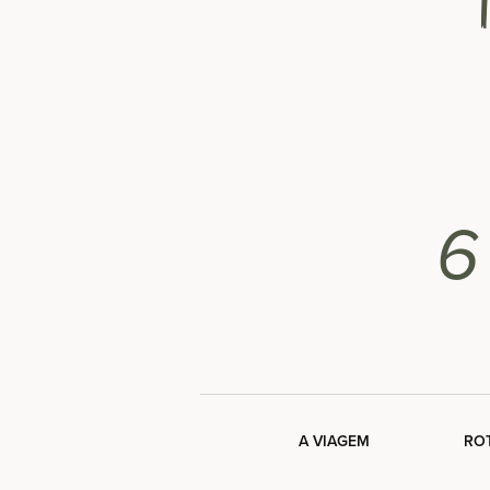
6
A VIAGEM
RO