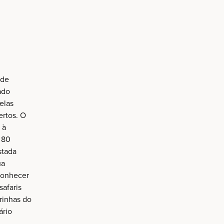
 de
ado
pelas
ertos. O
 à
 80
stada
ua
conhecer
safaris
rinhas do
ário