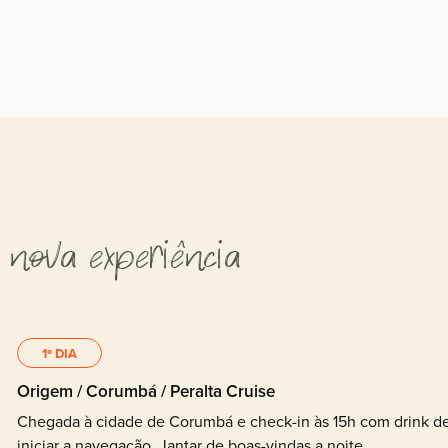
 nova experiência
1º DIA
Origem / Corumbá / Peralta Cruise
Chegada à cidade de Corumbá e check-in às 15h com drink de 
iniciar a navegação. Jantar de boas-vindas a noite.