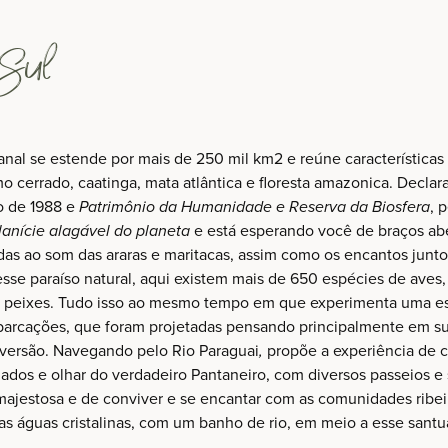
Sul
nal se estende por mais de 250 mil km2 e reúne características
mo cerrado, caatinga, mata atlântica e floresta amazonica. Declar
o de 1988 e
Patrimônio da Humanidade e Reserva da Biosfera
, 
lanície alagável do planeta
e está esperando você de braços ab
das ao som das araras e maritacas, assim como os encantos junto
sse paraíso natural, aqui existem mais de 650 espécies de aves,
e peixes. Tudo isso ao mesmo tempo em que experimenta uma e
barcações, que foram projetadas pensando principalmente em s
iversão. Navegando pelo Rio Paraguai
,
propõe a experiência de 
dos e olhar do verdadeiro Pantaneiro, com diversos passeios e 
 majestosa e de conviver e se encantar com as comunidades ribei
nas águas cristalinas, com um banho de rio, em meio a esse santu